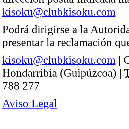
kisoku@clubkisoku.com
Podrá dirigirse a la Autori
presentar la reclamación qu
kisoku@clubkisoku.com
|
C
Hondarribia (Guipúzcoa)
|
T
788 277
Aviso Legal